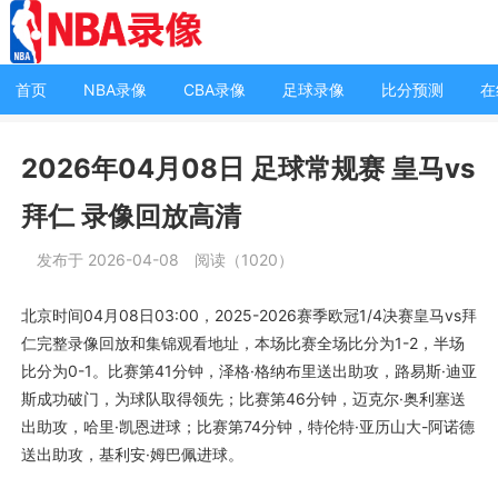
首页
NBA录像
CBA录像
足球录像
比分预测
在
2026年04月08日 足球常规赛 皇马vs
拜仁 录像回放高清
发布于 2026-04-08
阅读（
1020）
北京时间04月08日03:00，2025-2026赛季欧冠1/4决赛皇马vs拜
仁完整录像回放和集锦观看地址，本场比赛全场比分为1-2，半场
比分为0-1。比赛第41分钟，泽格·格纳布里送出助攻，路易斯·迪亚
斯成功破门，为球队取得领先；比赛第46分钟，迈克尔·奥利塞送
出助攻，哈里·凯恩进球；比赛第74分钟，特伦特·亚历山大-阿诺德
送出助攻，基利安·姆巴佩进球。