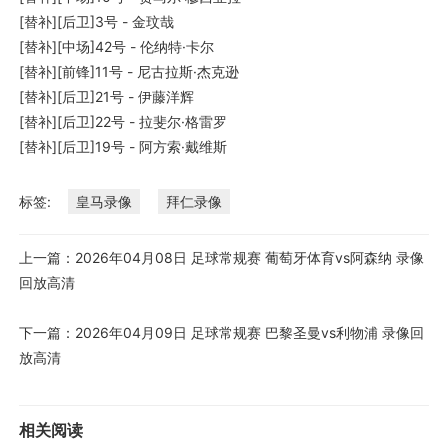
[替补][后卫]3号 - 金玟哉
[替补][中场]42号 - 伦纳特·卡尔
[替补][前锋]11号 - 尼古拉斯·杰克逊
[替补][后卫]21号 - 伊藤洋辉
[替补][后卫]22号 - 拉斐尔·格雷罗
[替补][后卫]19号 - 阿方索·戴维斯
标签:
皇马录像
拜仁录像
上一篇：
2026年04月08日 足球常规赛 葡萄牙体育vs阿森纳 录像
回放高清
下一篇：
2026年04月09日 足球常规赛 巴黎圣曼vs利物浦 录像回
放高清
相关阅读